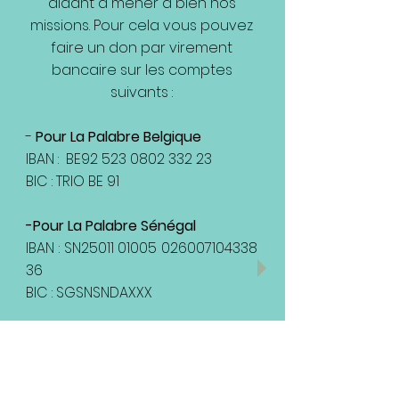
aidant à mener à bien nos
missions. Pour cela vous pouvez
faire un don par virement
bancaire sur les comptes
suivants :
-
Pour La Palabre Belgique
IBAN : BE92
523 0802 332 23
BIC : TRIO BE 91
-Pour La Palabre Sénégal
IBAN : SN25011
01005 026007104338
36
BIC : SGSNSNDAXXX
ou contactez nous à l'adresse
suivante :
palabresenegal@gmail.com