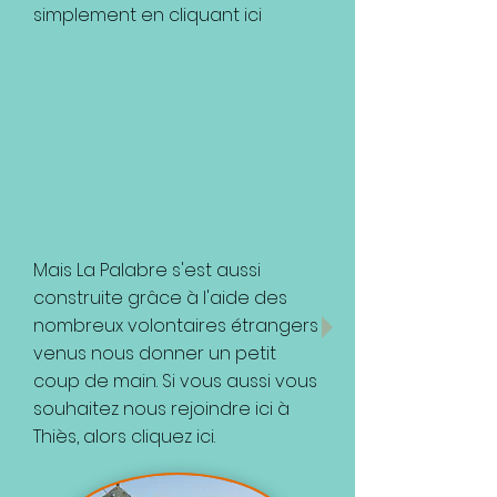
simplement en cliquant ici
Mais La Palabre s'est aussi
construite grâce à l'aide des
nombreux volontaires étrangers
venus nous donner un petit
coup de main. Si vous aussi vous
souhaitez nous rejoindre ici à
Thiès, alors cliquez ici.